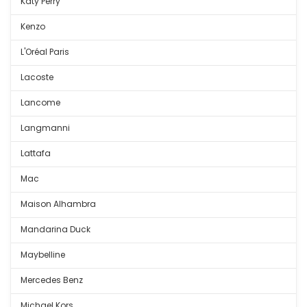
Katy Perry
Kenzo
L'Oréal Paris
Lacoste
Lancome
Langmanni
Lattafa
Mac
Maison Alhambra
Mandarina Duck
Maybelline
Mercedes Benz
Michael Kors