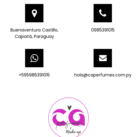
Buenaventura Castillo,
0985391015
Capiatá, Paraguay
+595985391015
hola@caperfumes.com.py