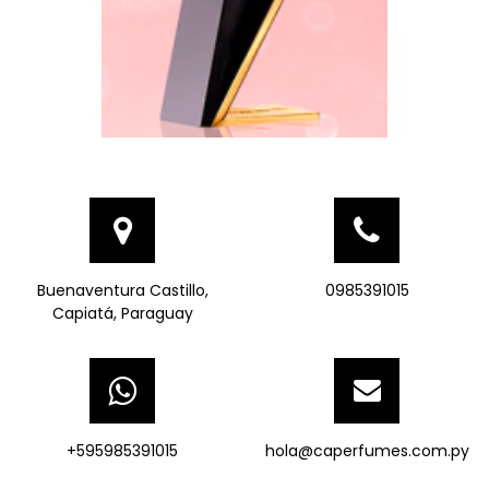
Buenaventura Castillo,
0985391015
Capiatá, Paraguay
+595985391015
hola@caperfumes.com.py