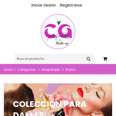
Iniciar Sesión
Registrarse
»
»
»
Inicio
Categorías
Maquillajes
Rostro
COLECCIÓN PARA
DAMAS