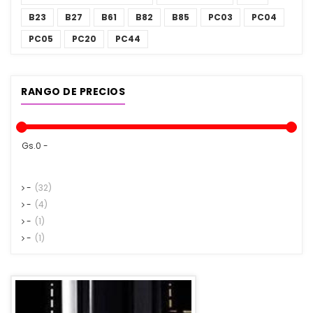
B23
B27
B61
B82
B85
PC03
PC04
PC05
PC20
PC44
RANGO DE PRECIOS
Gs.0 -
-
(32)
-
(4)
-
(1)
-
(1)