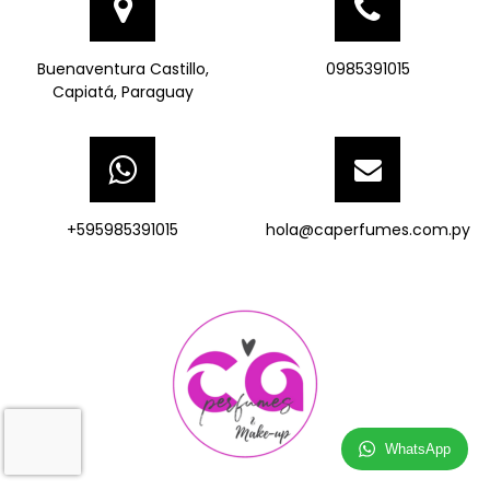
Buenaventura Castillo,
0985391015
Capiatá, Paraguay
+595985391015
hola@caperfumes.com.py
WhatsApp