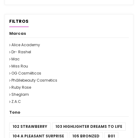
FILTROS
Marcas
Alice Academy
Dr- Rashel
Mac
Miss Rou
OG Cosméticos
Phállebeauty Cosmetics
Ruby Rose
Sheglam
Z.A.C
Tono
102 STRAWBERRY
103 HIGHLIGHTER DREAMS TO LIFE
104 A PLEASANT SURPRISE
105 BRONZED
B01